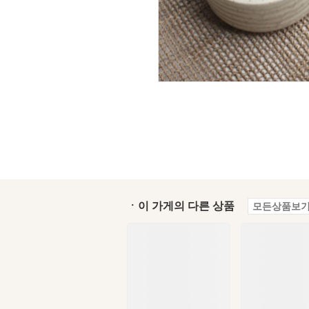
ㆍ이 가게의 다른 상품
모든상품보기