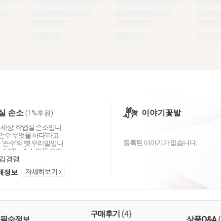
실 손소
이야기꽃밭
(1%후원)
 세상, 작업실 손소입니
 ‘손수 무엇을 하다’라고
등록된 이야기가 없습니다.
 ‘손수’의 옛 우리말입니
손소에는 손소 만든 도자
이한 인테리어 소품, 테이
김경령
이 다양하게 준비되어 있
택배정보
소 세상으로 초대합니다.
구매후기
(4)
필수정보
상품Q&A