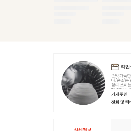
작업
손맛 가득한
다. ‘손소’는
할 때 쓰이는
다. 작업실 
기 그릇, 특
가게주인 :
블 소품 등
전화 및 
습니다. 손
상세정보