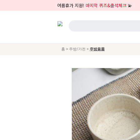
여름휴가 지원!
마지막 퀴즈&출석체크
💫
>
>
홈
주방/가전
주방용품