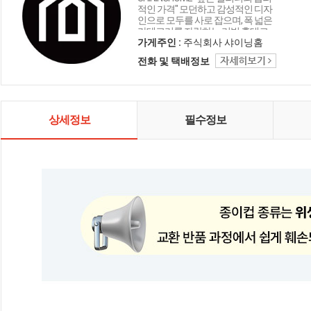
적인 가격" 모던하고 감성적인 디자
인으로 모두를 사로 잡으며, 폭 넓은
카테고리를 자랑하는 리빙 홈데코
인테리어 샤이닝홈입니다.
가게주인 :
주식회사 샤이닝홈
전화 및 택배정보
상세정보
필수정보