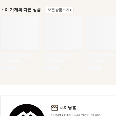
ㆍ이 가게의 다른 상품
모든상품보기+
샤이닝홈
SHININGHOME "높은 퀄리티외 합리