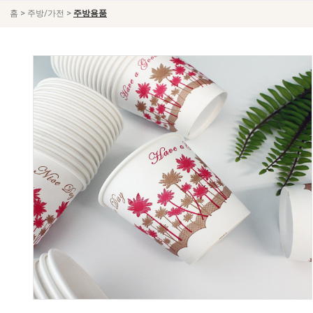
>
>
홈
주방/가전
주방용품