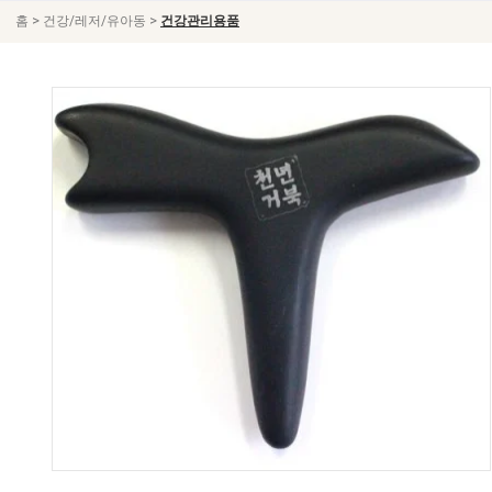
>
>
홈
건강/레저/유아동
건강관리용품