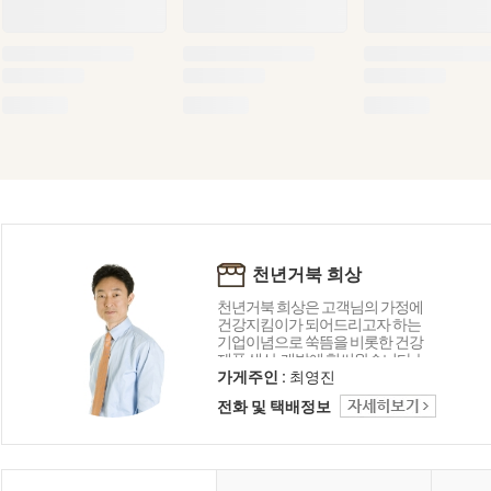
천년거북 희상
천년거북 희상은 고객님의 가정에
건강지킴이가 되어드리고자 하는
기업이념으로 쑥뜸을 비롯한 건강
제품 생산, 개발에 힘써왔습니다. 늘
처음처럼 정직하고 진지하게 고객
가게주인 :
최영진
님의 말씀에 귀 기울이고 끊임없이
전화 및 택배정보
혁신하고 노력하는 기업이 되겠습
니다. 감사합니다.