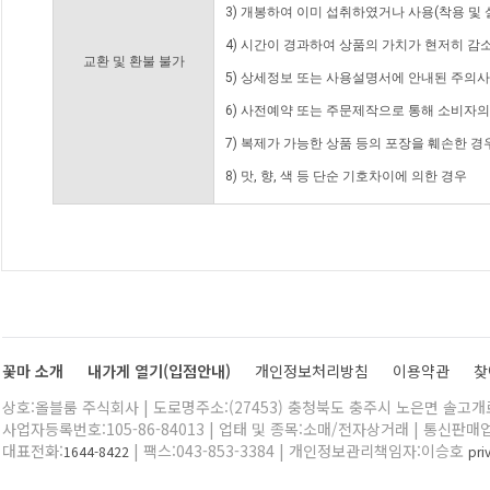
3) 개봉하여 이미 섭취하였거나 사용(착용 및 
4) 시간이 경과하여 상품의 가치가 현저히 감
교환 및 환불 불가
5) 상세정보 또는 사용설명서에 안내된 주의사
6) 사전예약 또는 주문제작으로 통해 소비자
7) 복제가 가능한 상품 등의 포장을 훼손한 경
8) 맛, 향, 색 등 단순 기호차이에 의한 경우
꽃마 소개
내가게 열기(입점안내)
개인정보처리방침
이용약관
찾
상호:올블룸 주식회사 | 도로명주소:(27453) 충청북도 충주시 노은면 솔고개로 
사업자등록번호:105-86-84013 | 업태 및 종목:소매/전자상거래 | 통신판매
대표전화:
| 팩스:043-853-3384 | 개인정보관리책임자:이승호
1644-8422
pr