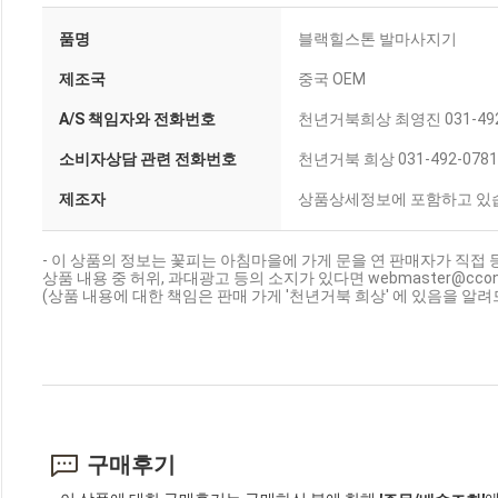
품명
블랙힐스톤 발마사지기
제조국
중국 OEM
A/S 책임자와 전화번호
천년거북희상 최영진 031-492
소비자상담 관련 전화번호
천년거북 희상 031-492-0781
제조자
상품상세정보에 포함하고 있
- 이 상품의 정보는 꽃피는 아침마을에 가게 문을 연 판매자가 직접 
상품 내용 중 허위, 과대광고 등의 소지가 있다면 webmaster@cc
(상품 내용에 대한 책임은 판매 가게 '천년거북 희상' 에 있음을 알려
구매후기