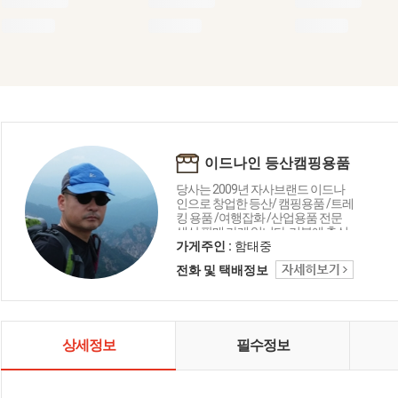
이드나인 등산캠핑용품
당사는 2009년 자사브랜드 이드나
인으로 창업한 등산/ 캠핑용품 /트레
킹 용품 /여행잡화 /산업용품 전문
생산 판매 가게 입니다. 기본에 충실
한, 합리적인 가격의 장비 생산 판매
가게주인 :
함태중
를 목표로 뛰고 있습니다.
전화 및 택배정보
상세정보
필수정보