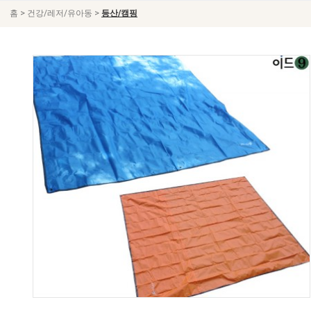
>
>
홈
건강/레저/유아동
등산/캠핑