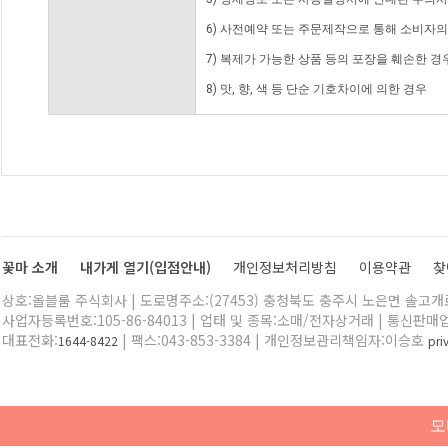
6) 사전예약 또는 주문제작으로 통해 소비자
7) 복제가 가능한 상품 등의 포장을 훼손한 경
8) 맛, 향, 색 등 단순 기호차이에 의한 경우
꽃마 소개
내가게 열기(입점안내)
개인정보처리방침
이용약관
찾
상호:올블룸 주식회사 | 도로명주소:(27453) 충청북도 충주시 노은면 솔고개로 
사업자등록번호:105-86-84013 | 업태 및 종목:소매/전자상거래 | 통신판매
대표전화:
| 팩스:043-853-3384 | 개인정보관리책임자:이승호
1644-8422
pr
모