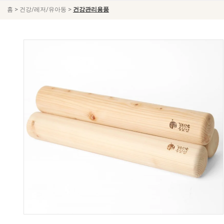
>
>
홈
건강/레저/유아동
건강관리용품