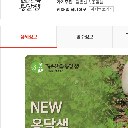
상에서도 만나보세요.
가게주인 :
깊은산속옹달샘
전화 및 택배정보
상세정보
필수정보