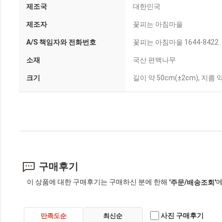
제조국
대한민국
제조자
꽃피는 아침마을
A/S 책임자와 전화번호
꽃피는 아침마을 1644-8422
소재
국산 편백나무
크기
길이 약 50cm(±2cm), 지름 
구매후기
이 상품에 대한 구매후기는 구매하신 분에 한해
에
'주문/배송조회'
사진 구매후기
만족도순
최신순