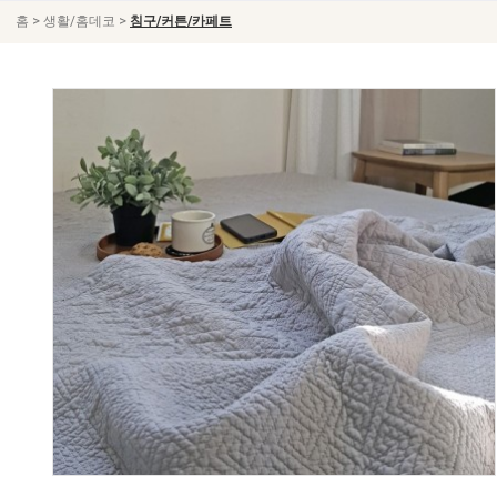
>
>
홈
생활/홈데코
침구/커튼/카페트