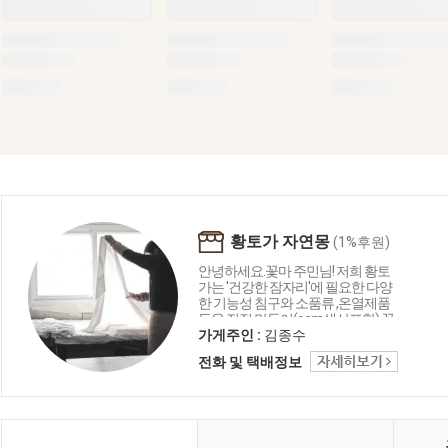
황토가 자연몽
(1%후원)
안녕하세요.꽃마 주민님! 저희 황토
가는 '건강한 잠자리'에 필요한 다양
한 기능성 침구와 소품류 ,온열제품
등을 직접 만들어(oem생산포함) 꽃
마를 비롯한 국내 유수의 유기농관
가게주인 :
김종수
련 조합,매장 등에 제품을 공급하는
전화 및 택배정보
회사입니다. 2007년부터 꽃마와 따
뜻한 인연을 이어오고 있으며,과분
한 사랑을 받아 늘 감사한 마음입니
다.앞으로도 저희 황토가는 보다 건
강한 소재, 정직한공정, 착한가격으
로 꽃마 주민님들께 더욱 사랑받는