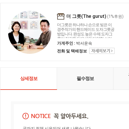
더 그릇(The gurut)
(1%후원)
더그릇은 하나하나 손으로 빚은 이
경주작가의 핸드메이드 도자그릇공
방입니다. 완성도 높은 수제 도자그
릇이 정갈한 담음새와 다양한 쓰임
새로 일상의 순간을 소중하게 선물
가게주인 :
박서운숙
합니다. 나와 가족을 대접하는 행복
전화 및 택배정보
한 식탁으로 초대합니다.
상세정보
필수정보
굽까지 전체 시유되어 새로 나왔습니다.
