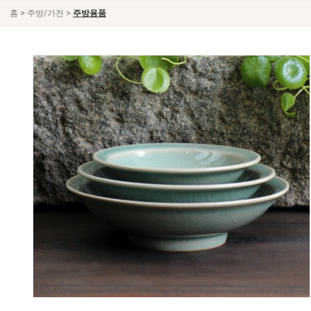
>
>
홈
주방/가전
주방용품