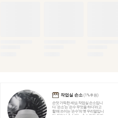
작업실 손소
(1%후원)
손맛 가득한 세상, 작업실 손소입니
다. ‘손소’는 ‘손수 무엇을 하다’라고
할 때 쓰이는 ‘손수’의 옛 우리말입니
다. 작업실 손소에는 손소 만든 도자