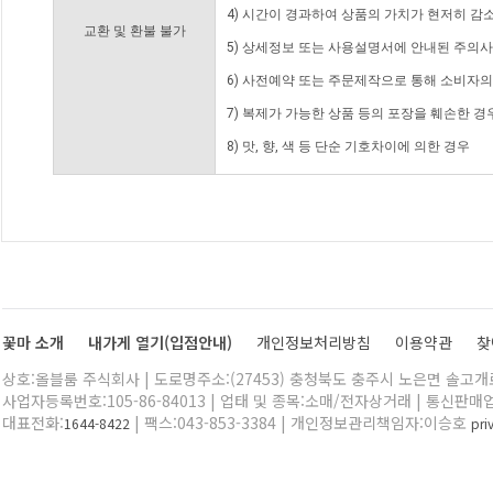
4) 시간이 경과하여 상품의 가치가 현저히 감
교환 및 환불 불가
5) 상세정보 또는 사용설명서에 안내된 주의사
6) 사전예약 또는 주문제작으로 통해 소비자
7) 복제가 가능한 상품 등의 포장을 훼손한 경
8) 맛, 향, 색 등 단순 기호차이에 의한 경우
꽃마 소개
내가게 열기(입점안내)
개인정보처리방침
이용약관
찾
상호:올블룸 주식회사 | 도로명주소:(27453) 충청북도 충주시 노은면 솔고개로 
사업자등록번호:105-86-84013 | 업태 및 종목:소매/전자상거래 | 통신판매
대표전화:
| 팩스:043-853-3384 | 개인정보관리책임자:이승호
1644-8422
pr