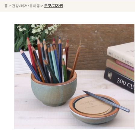
>
>
홈
건강/레저/유아동
문구/디자인