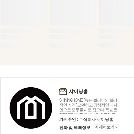
샤이닝홈
SHININGHOME "높은 퀄리티외 합리
적인 가격" 모던하고 감성적인 디자
인으로 모두를 사로 잡으며, 폭 넓은
카테고리를 자랑하는 리빙 홈데코
인테리어 샤이닝홈입니다.
가게주인 :
주식회사 샤이닝홈
전화 및 택배정보