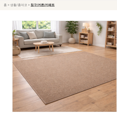
>
>
홈
생활/홈데코
침구/커튼/카페트