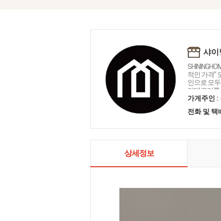
샤이
SHININGH
적인 가격"
인으로 모두를
카테고리를 
인테리어 샤
가게주인 :
전화 및 
상세정보