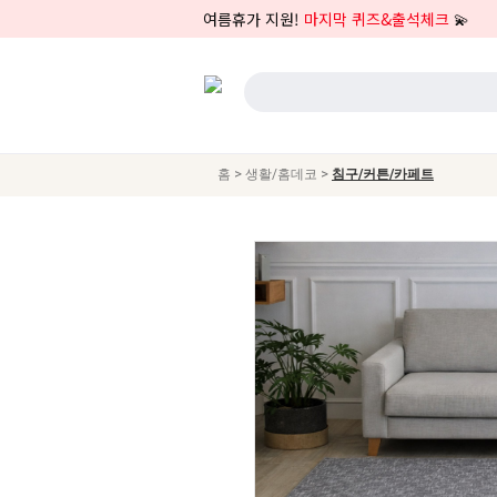
여름휴가 지원!
마지막 퀴즈&출석체크
💫
>
>
홈
생활/홈데코
침구/커튼/카페트