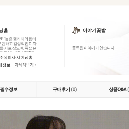
닝홈
이야기꽃밭
OME "높은 퀄리티외 합리
 모던하고 감성적인 디자
등록된 이야기가 없습니다.
 사로 잡으며, 폭 넓은
자랑하는 리빙 홈데코
이닝홈입니다.
주식회사 샤이닝홈
택배정보
필수정보
구매후기
(0)
상품Q&A