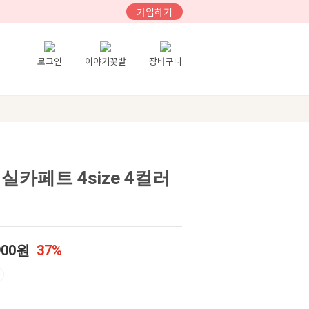
가입하기
로그인
이야기꽃밭
장바구니
실카페트 4size 4컬러
900원
37%