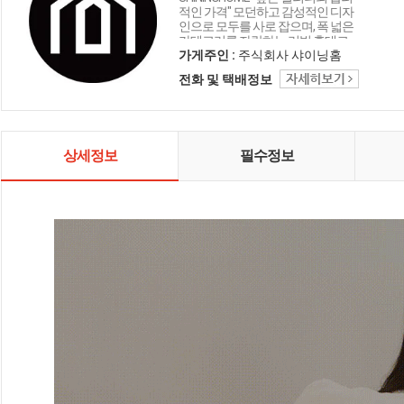
적인 가격" 모던하고 감성적인 디자
인으로 모두를 사로 잡으며, 폭 넓은
카테고리를 자랑하는 리빙 홈데코
인테리어 샤이닝홈입니다.
가게주인 :
주식회사 샤이닝홈
전화 및 택배정보
상세정보
필수정보