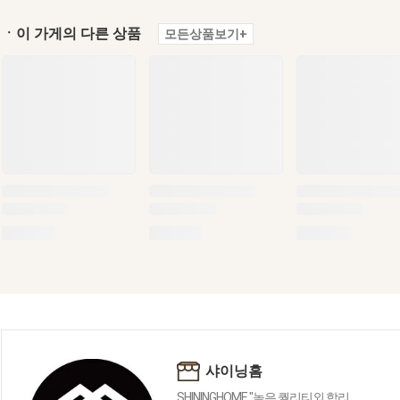
ㆍ이 가게의 다른 상품
모든상품보기+
샤이닝홈
SHININGHOME "높은 퀄리티외 합리