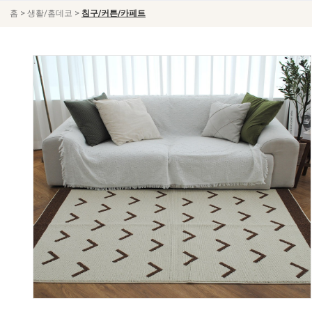
>
>
홈
생활/홈데코
침구/커튼/카페트