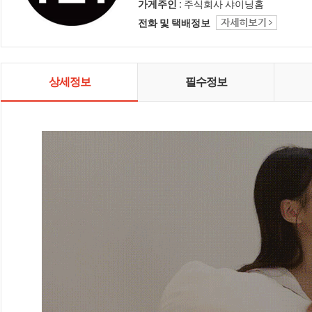
인테리어 샤이닝홈입니다.
가게주인 :
주식회사 샤이닝홈
전화 및 택배정보
상세정보
필수정보