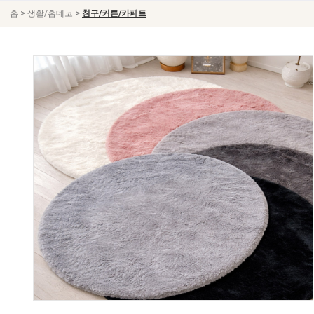
>
>
홈
생활/홈데코
침구/커튼/카페트