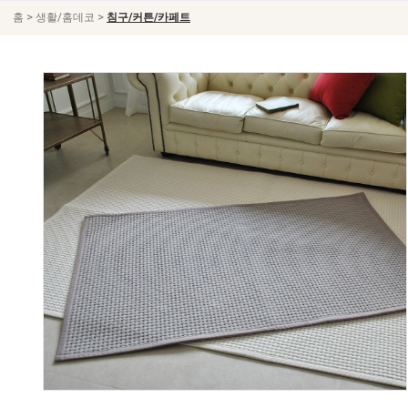
>
>
홈
생활/홈데코
침구/커튼/카페트