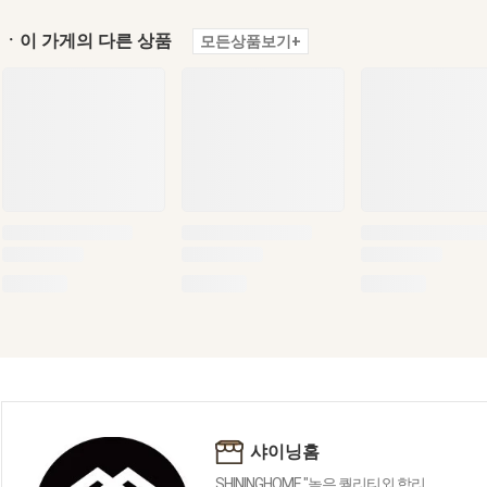
ㆍ이 가게의 다른 상품
모든상품보기+
샤이닝홈
SHININGHOME "높은 퀄리티외 합리