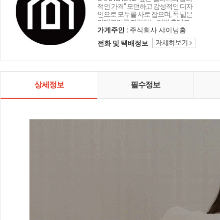
적인 가격" 모던하고 감성적인 디자
인으로 모두를 사로 잡으며, 폭 넓은
카테고리를 자랑하는 리빙 홈데코
인테리어 샤이닝홈입니다.
가게주인 :
주식회사 샤이닝홈
전화 및 택배정보
상세정보
필수정보