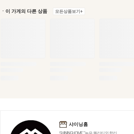
ㆍ이 가게의 다른 상품
모든상품보기+
샤이닝홈
SHININGHOME "높은 퀄리티외 합리