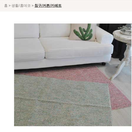
>
>
홈
생활/홈데코
침구/커튼/카페트