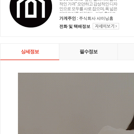
적인 가격" 모던하고 감성적인 디자
인으로 모두를 사로 잡으며, 폭 넓은
카테고리를 자랑하는 리빙 홈데코
인테리어 샤이닝홈입니다.
가게주인 :
주식회사 샤이닝홈
전화 및 택배정보
상세정보
필수정보