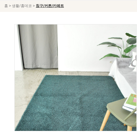
>
>
홈
생활/홈데코
침구/커튼/카페트