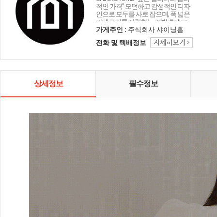
적인 가격" 모던하고 감성적인 디자
인으로 모두를 사로 잡으며, 폭 넓은
카테고리를 자랑하는 리빙 홈데코
인테리어 샤이닝홈입니다.
가게주인 :
주식회사 샤이닝홈
전화 및 택배정보
상세정보
필수정보