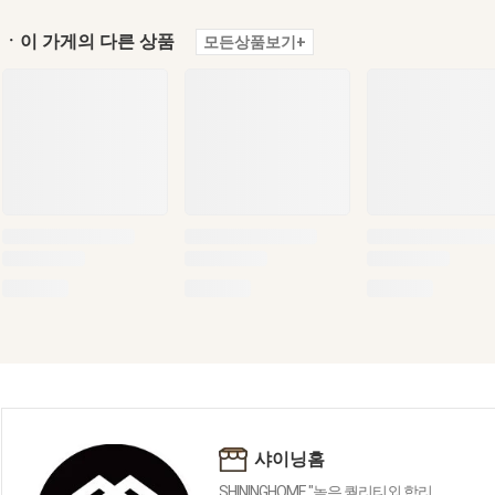
ㆍ이 가게의 다른 상품
모든상품보기+
샤이닝홈
SHININGHOME "높은 퀄리티외 합리