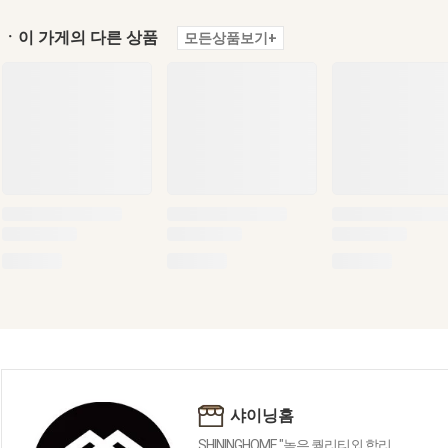
ㆍ이 가게의 다른 상품
모든상품보기+
샤이닝홈
SHININGHOME "높은 퀄리티외 합리