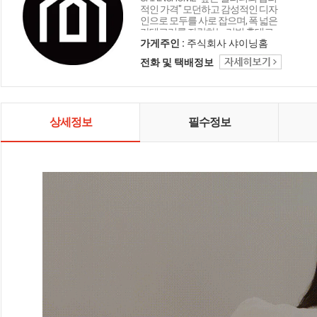
적인 가격" 모던하고 감성적인 디자
인으로 모두를 사로 잡으며, 폭 넓은
카테고리를 자랑하는 리빙 홈데코
인테리어 샤이닝홈입니다.
가게주인 :
주식회사 샤이닝홈
전화 및 택배정보
상세정보
필수정보