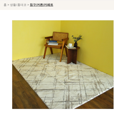
>
>
홈
생활/홈데코
침구/커튼/카페트