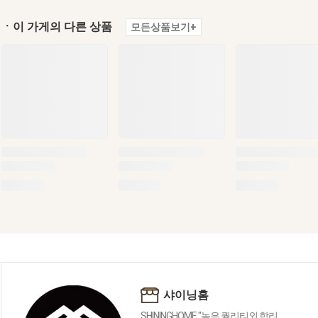
ㆍ이 가게의 다른 상품
모든상품보기+
샤이닝홈
SHININGHOME "높은 퀄리티외 합리