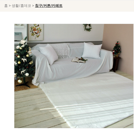
>
>
홈
생활/홈데코
침구/커튼/카페트