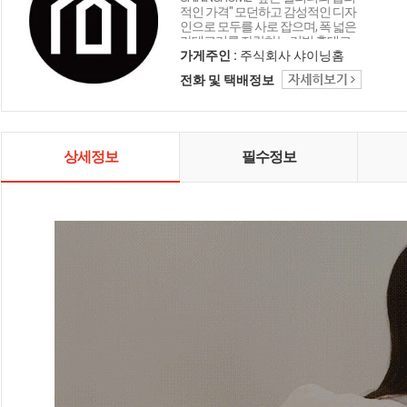
적인 가격" 모던하고 감성적인 디자
인으로 모두를 사로 잡으며, 폭 넓은
카테고리를 자랑하는 리빙 홈데코
인테리어 샤이닝홈입니다.
가게주인 :
주식회사 샤이닝홈
전화 및 택배정보
상세정보
필수정보