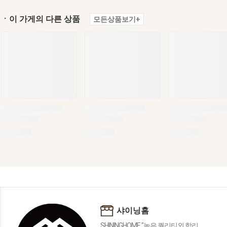
ㆍ이 가게의 다른 상품
모든상품보기+
샤이닝홈
SHININGHOME "높은 퀄리티외 합리