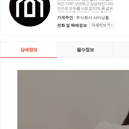
적인 가격" 모던하고 감성적인 디자
인으로 모두를 사로 잡으며, 폭 넓은
카테고리를 자랑하는 리빙 홈데코
인테리어 샤이닝홈입니다.
가게주인 :
주식회사 샤이닝홈
전화 및 택배정보
상세정보
필수정보