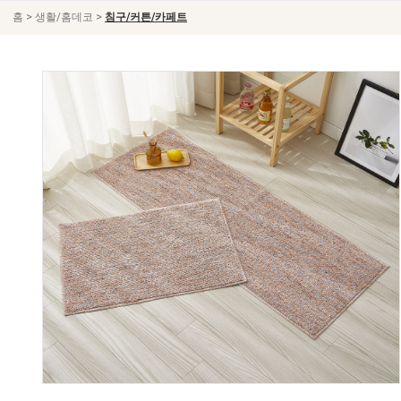
>
>
홈
생활/홈데코
침구/커튼/카페트