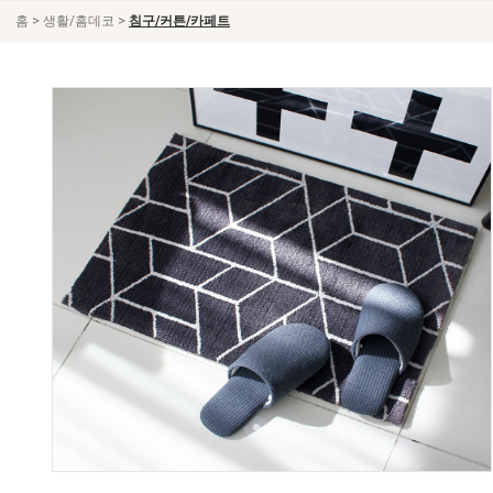
>
>
홈
생활/홈데코
침구/커튼/카페트