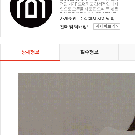
적인 가격" 모던하고 감성적인 디자
인으로 모두를 사로 잡으며, 폭 넓은
카테고리를 자랑하는 리빙 홈데코
인테리어 샤이닝홈입니다.
가게주인 :
주식회사 샤이닝홈
전화 및 택배정보
상세정보
필수정보