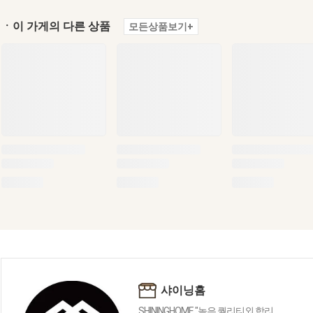
ㆍ이 가게의 다른 상품
모든상품보기+
샤이닝홈
SHININGHOME "높은 퀄리티외 합리