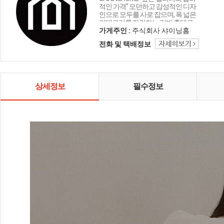
적인 가격" 모던하고 감성적인 디자
인으로 모두를 사로 잡으며, 폭 넓은
카테고리를 자랑하는 리빙 홈데코
인테리어 샤이닝홈입니다.
가게주인 :
주식회사 샤이닝홈
전화 및 택배정보
상세정보
필수정보