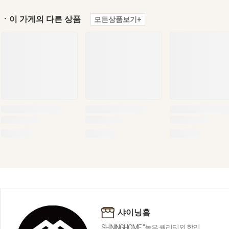
ㆍ이 가게의 다른 상품
모든상품보기+
샤이닝홈
SHININGHOME "높은 퀄리티외 합리