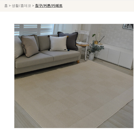
>
>
홈
생활/홈데코
침구/커튼/카페트