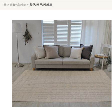
>
>
홈
생활/홈데코
침구/커튼/카페트