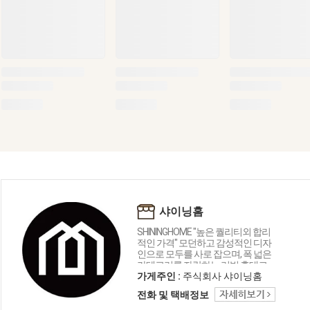
샤이닝홈
SHININGHOME "높은 퀄리티외 합리
적인 가격" 모던하고 감성적인 디자
인으로 모두를 사로 잡으며, 폭 넓은
카테고리를 자랑하는 리빙 홈데코
인테리어 샤이닝홈입니다.
가게주인 :
주식회사 샤이닝홈
전화 및 택배정보