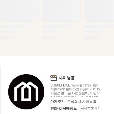
샤이닝홈
SHININGHOME "높은 퀄리티외 합리
적인 가격" 모던하고 감성적인 디자
인으로 모두를 사로 잡으며, 폭 넓은
카테고리를 자랑하는 리빙 홈데코
인테리어 샤이닝홈입니다.
가게주인 :
주식회사 샤이닝홈
전화 및 택배정보