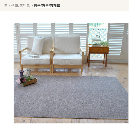
>
>
홈
생활/홈데코
침구/커튼/카페트