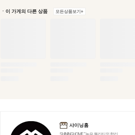
ㆍ이 가게의 다른 상품
모든상품보기+
샤이닝홈
SHININGHOME "높은 퀄리티외 합리