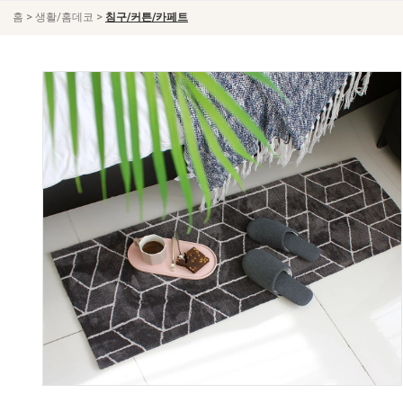
>
>
홈
생활/홈데코
침구/커튼/카페트