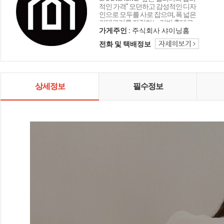
적인 가격" 모던하고 감성적인 디자
인으로 모두를 사로 잡으며, 폭 넓은
카테고리를 자랑하는 리빙 홈데코
인테리어 샤이닝홈입니다.
가게주인 :
주식회사 샤이닝홈
전화 및 택배정보
상세정보
필수정보