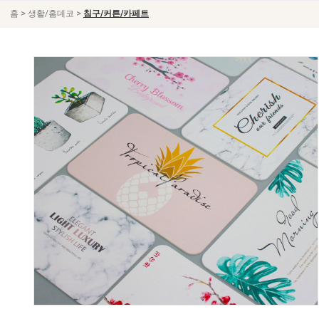
>
>
홈
생활/홈데코
침구/커튼/카페트