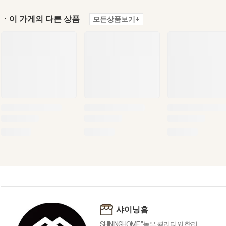
ㆍ이 가게의 다른 상품
모든상품보기+
샤이닝홈
SHININGHOME "높은 퀄리티외 합리