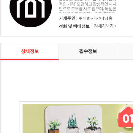
적인 가격" 모던하고 감성적인 디자
인으로 모두를 사로 잡으며, 폭 넓은
카테고리를 자랑하는 리빙 홈데코
인테리어 샤이닝홈입니다.
가게주인 :
주식회사 샤이닝홈
전화 및 택배정보
상세정보
필수정보