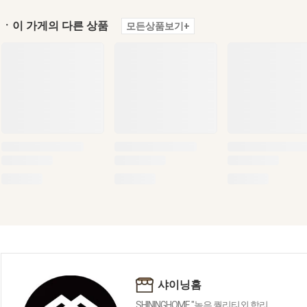
ㆍ이 가게의 다른 상품
모든상품보기+
샤이닝홈
SHININGHOME "높은 퀄리티외 합리