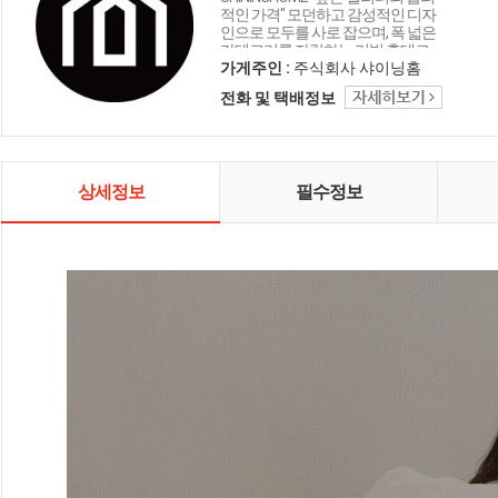
적인 가격" 모던하고 감성적인 디자
인으로 모두를 사로 잡으며, 폭 넓은
카테고리를 자랑하는 리빙 홈데코
인테리어 샤이닝홈입니다.
가게주인 :
주식회사 샤이닝홈
전화 및 택배정보
상세정보
필수정보