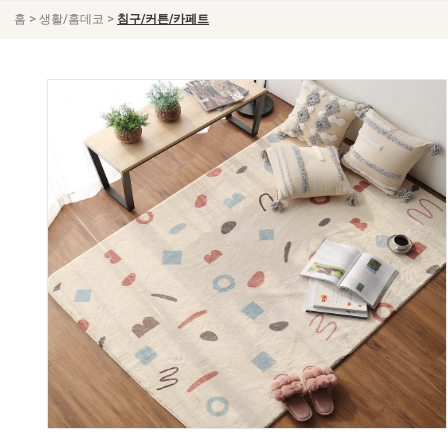
>
>
홈
생활/홈데코
침구/커튼/카페트