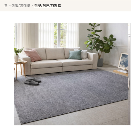
>
>
홈
생활/홈데코
침구/커튼/카페트