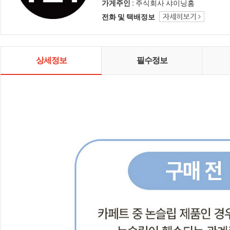
인테리어 샤이닝홈입니다.
가게주인 :
주식회사 샤이닝홈
전화 및 택배정보
상세정보
필수정보