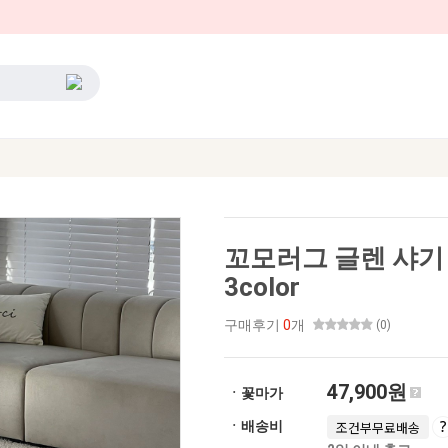
꼬모러그 글렌 샤기 
3color
구매후기
0
개
(0)
47,900원
ㆍ꽃마가
ㆍ배송비
조건부무료배송