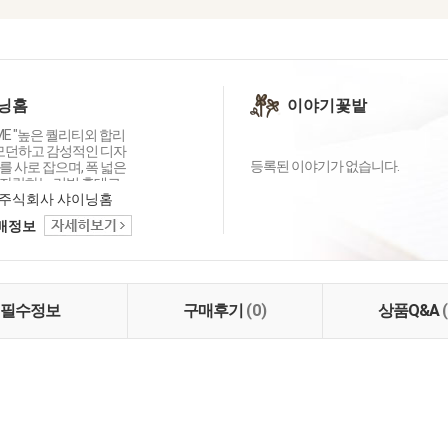
닝홈
이야기꽃밭
OME "높은 퀄리티외 합리
 모던하고 감성적인 디자
등록된 이야기가 없습니다.
 사로 잡으며, 폭 넓은
자랑하는 리빙 홈데코
이닝홈입니다.
주식회사 샤이닝홈
택배정보
필수정보
구매후기
(0)
상품Q&A