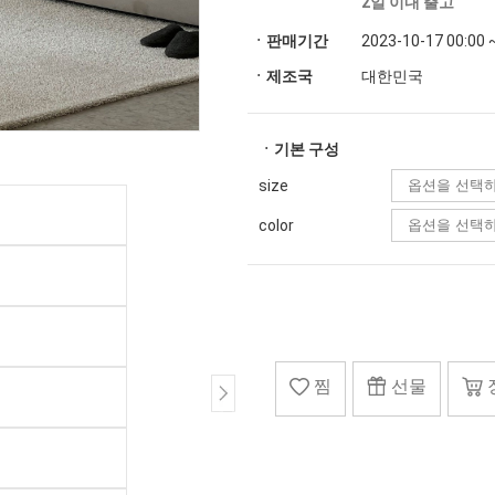
2일 이내 출고
ㆍ판매기간
2023-10-17 00:00 
ㆍ제조국
대한민국
ㆍ기본 구성
size
color
찜
선물