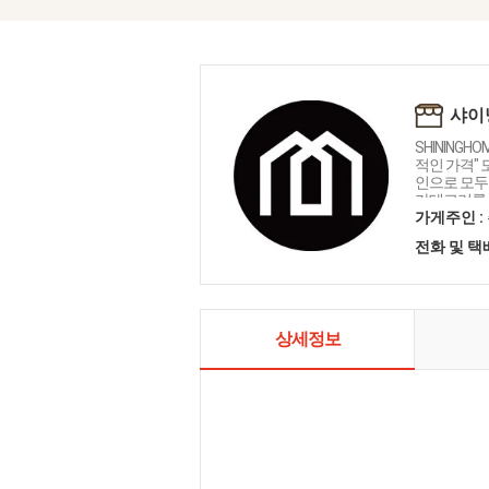
샤이
SHININGH
적인 가격"
인으로 모두를
카테고리를 
인테리어 샤
가게주인 :
전화 및 
상세정보