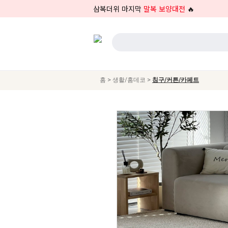
삼복더위 마지막
말복 보양대전
🔥
>
>
홈
생활/홈데코
침구/커튼/카페트