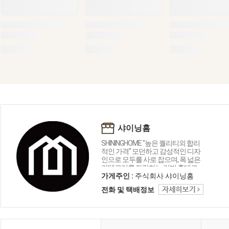
샤이닝홈
SHININGHOME "높은 퀄리티외 합리
적인 가격" 모던하고 감성적인 디자
인으로 모두를 사로 잡으며, 폭 넓은
카테고리를 자랑하는 리빙 홈데코
인테리어 샤이닝홈입니다.
가게주인 :
주식회사 샤이닝홈
전화 및 택배정보