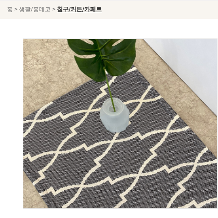
>
>
홈
생활/홈데코
침구/커튼/카페트