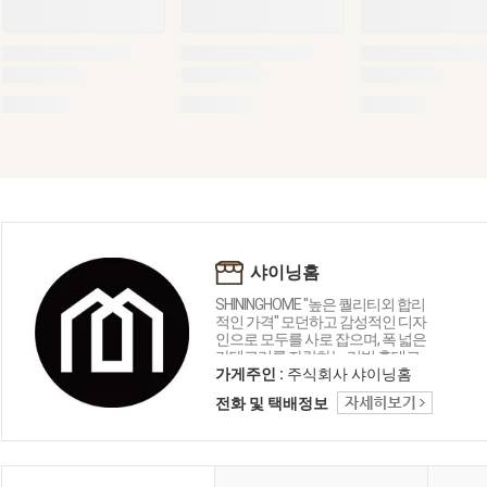
샤이닝홈
SHININGHOME "높은 퀄리티외 합리
적인 가격" 모던하고 감성적인 디자
인으로 모두를 사로 잡으며, 폭 넓은
카테고리를 자랑하는 리빙 홈데코
인테리어 샤이닝홈입니다.
가게주인 :
주식회사 샤이닝홈
전화 및 택배정보