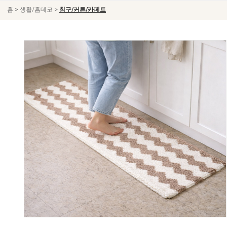
>
>
홈
생활/홈데코
침구/커튼/카페트