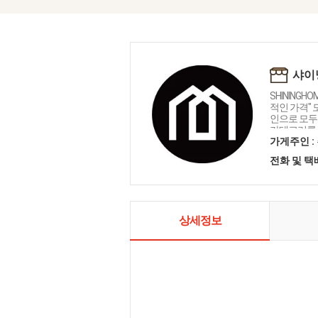
샤이
SHININGH
적인 가격"
인으로 모두를
카테고리를 
인테리어 샤
가게주인 :
전화 및 
상세정보