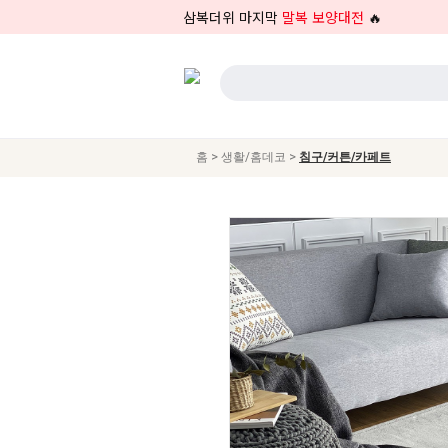
삼복더위 마지막
말복 보양대전
🔥
>
>
홈
생활/홈데코
침구/커튼/카페트