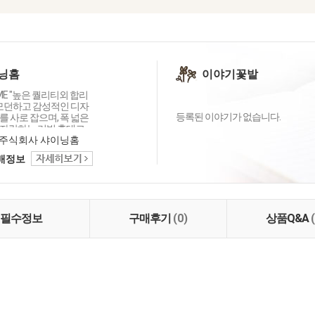
닝홈
이야기꽃밭
OME "높은 퀄리티외 합리
 모던하고 감성적인 디자
등록된 이야기가 없습니다.
 사로 잡으며, 폭 넓은
자랑하는 리빙 홈데코
이닝홈입니다.
주식회사 샤이닝홈
택배정보
필수정보
구매후기
(0)
상품Q&A