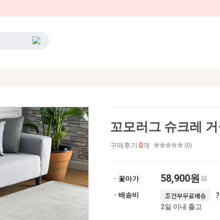
꼬모러그 슈크레 거실
구매후기
0
개
(0)
58,900원
ㆍ꽃마가
ㆍ배송비
조건부무료배송
2일 이내 출고