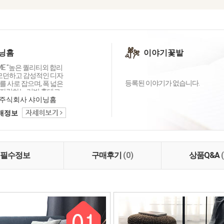
닝홈
이야기꽃밭
OME "높은 퀄리티외 합리
 모던하고 감성적인 디자
등록된 이야기가 없습니다.
 사로 잡으며, 폭 넓은
자랑하는 리빙 홈데코
이닝홈입니다.
주식회사 샤이닝홈
택배정보
필수정보
구매후기
(0)
상품Q&A