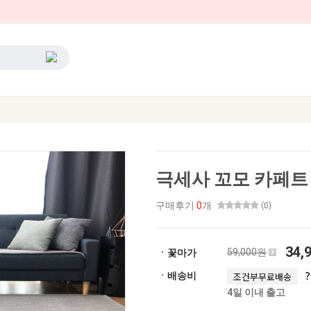
극세사 꼬모 카페트
구매후기
0
개
(0)
34,
59,000원
ㆍ꽃마가
ㆍ배송비
조건부무료배송
4일 이내 출고