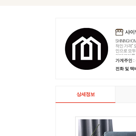
샤이
SHININGH
적인 가격"
인으로 모두를
카테고리를 
인테리어 샤
가게주인 :
전화 및 
상세정보