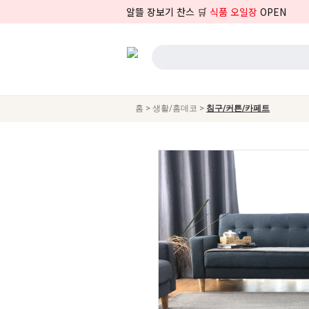
알뜰 장보기 찬스 🛒
식품 오일장
OPEN
>
>
홈
생활/홈데코
침구/커튼/카페트