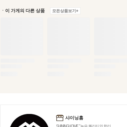
ㆍ이 가게의 다른 상품
모든상품보기+
샤이닝홈
SHININGHOME "높은 퀄리티외 합리