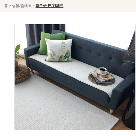
>
>
홈
생활/홈데코
침구/커튼/카페트