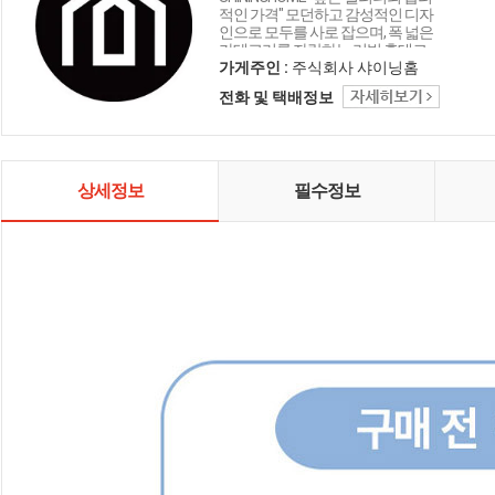
적인 가격" 모던하고 감성적인 디자
인으로 모두를 사로 잡으며, 폭 넓은
카테고리를 자랑하는 리빙 홈데코
인테리어 샤이닝홈입니다.
가게주인 :
주식회사 샤이닝홈
전화 및 택배정보
상세정보
필수정보