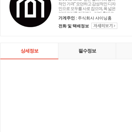
적인 가격" 모던하고 감성적인 디자
인으로 모두를 사로 잡으며, 폭 넓은
카테고리를 자랑하는 리빙 홈데코
인테리어 샤이닝홈입니다.
가게주인 :
주식회사 샤이닝홈
전화 및 택배정보
상세정보
필수정보