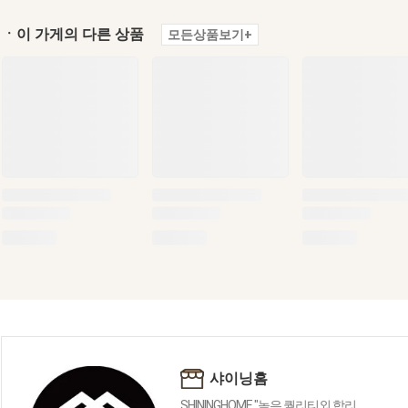
ㆍ이 가게의 다른 상품
모든상품보기+
샤이닝홈
SHININGHOME "높은 퀄리티외 합리