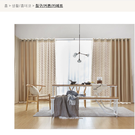
>
>
홈
생활/홈데코
침구/커튼/카페트