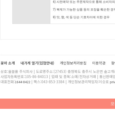
6) 사전예약 또는 주문제작으로 통해 소비자
7) 복제가 가능한 상품 등의 포장을 훼손한 경
8) 맛, 향, 색 등 단순 기호차이에 의한 경우
꽃마 소개
내가게 열기(입점안내)
개인정보처리방침
이용약관
찾
상호:올블룸 주식회사 | 도로명주소:(27453) 충청북도 충주시 노은면 솔고개로 
사업자등록번호:105-86-84013 | 업태 및 종목:소매/전자상거래 | 통신판매
대표전화:
| 팩스:043-853-3384 | 개인정보관리책임자:이승호
1644-8422
pr
모