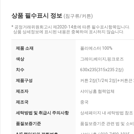
상품 필수표시 정보
(침구류/커튼)
* 공정거래위원회고시 제2020-14호에 따른 필수표시항목입니다.
상품 상세정보에 표시된 내용은 중복하여 표시하지 않습니다.
제품 소재
폴리에스터 100%
색상
그레이,베이지,핑크로즈
치수
630x235(315x235 2장)
제품구성
커튼 2장(1/2씩 2장)+커튼
제조자
샤이닝홈 협력업체
제조국
중국
세탁방법 및 취급시 주의사항
상세페이지 내 세탁방법 참조
품질보증기준
품질보증기준 관련 법 및 소