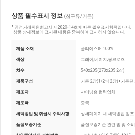
상품 필수표시 정보
(침구류/커튼)
* 공정거래위원회고시 제2020-14호에 따른 필수표시항목입니다.
상품 상세정보에 표시된 내용은 중복하여 표시하지 않습니다.
제품 소재
폴리에스터 100%
색상
그레이,베이지,핑크로즈
치수
540x235(270x235 2장)
제품구성
커튼 2장(1/2씩 2장)+커튼
제조자
샤이닝홈 협력업체
제조국
중국
세탁방법 및 취급시 주의사항
상세페이지 내 세탁방법 참조
품질보증기준
품질보증기준 관련 법 및 소