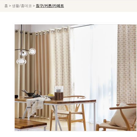
>
>
홈
생활/홈데코
침구/커튼/카페트