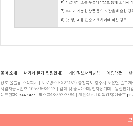
6) 사전예약 또는 주문제작으로 통해 소비자
7) 복제가 가능한 상품 등의 포장을 훼손한 경
8) 맛, 향, 색 등 단순 기호차이에 의한 경우
꽃마 소개
내가게 열기(입점안내)
개인정보처리방침
이용약관
찾
상호:올블룸 주식회사 | 도로명주소:(27453) 충청북도 충주시 노은면 솔고개로 
사업자등록번호:105-86-84013 | 업태 및 종목:소매/전자상거래 | 통신판매
대표전화:
| 팩스:043-853-3384 | 개인정보관리책임자:이승호
1644-8422
pr
모