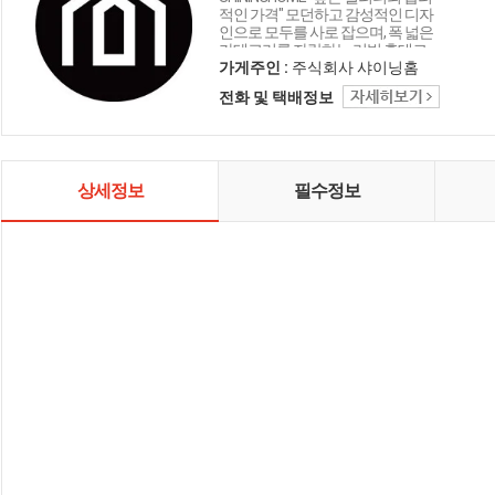
적인 가격" 모던하고 감성적인 디자
인으로 모두를 사로 잡으며, 폭 넓은
카테고리를 자랑하는 리빙 홈데코
인테리어 샤이닝홈입니다.
가게주인 :
주식회사 샤이닝홈
전화 및 택배정보
상세정보
필수정보