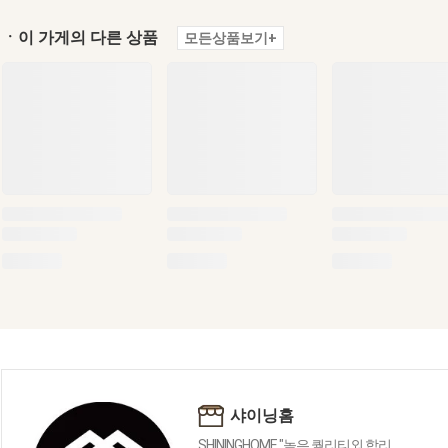
ㆍ이 가게의 다른 상품
모든상품보기+
샤이닝홈
SHININGHOME "높은 퀄리티외 합리