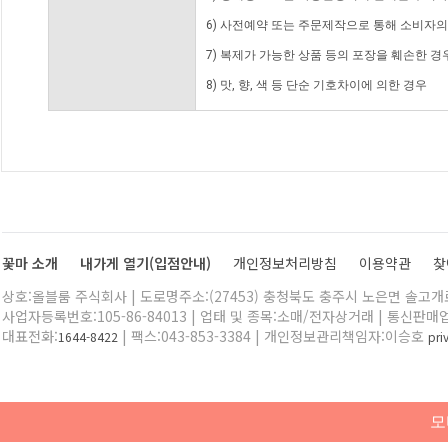
6) 사전예약 또는 주문제작으로 통해 소비자
7) 복제가 가능한 상품 등의 포장을 훼손한 경
8) 맛, 향, 색 등 단순 기호차이에 의한 경우
꽃마 소개
내가게 열기(입점안내)
개인정보처리방침
이용약관
찾
상호:올블룸 주식회사 | 도로명주소:(27453) 충청북도 충주시 노은면 솔고개로 
사업자등록번호:105-86-84013 | 업태 및 종목:소매/전자상거래 | 통신판매
대표전화:
| 팩스:043-853-3384 | 개인정보관리책임자:이승호
1644-8422
pr
모