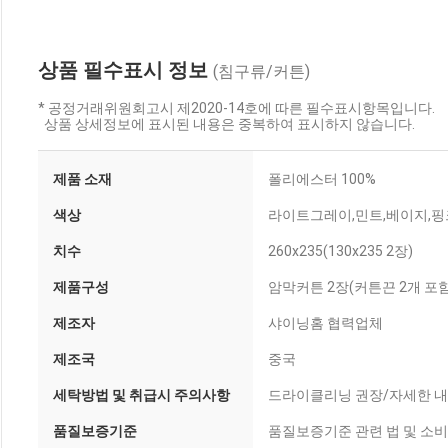
상품 필수표시 정보
(침구류/커튼)
* 공정거래위원회고시 제2020-14호에 따른 필수표시항목입니다.
상품 상세정보에 표시된 내용은 중복하여 표시하지 않습니다.
제품 소재
폴리에스터 100%
색상
라이트그레이,민트,베이지,핑
치수
260x235(130x235 2장)
제품구성
암막커튼 2장(커튼끈 2개 포함
제조자
샤이닝홈 협력업체
제조국
중국
세탁방법 및 취급시 주의사항
드라이클리닝 권장/자세한 
품질보증기준
품질보증기준 관련 법 및 소