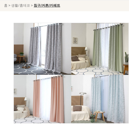
>
>
홈
생활/홈데코
침구/커튼/카페트