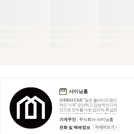
샤이닝홈
SHININGHOME "높은 퀄리티외 합리
적인 가격" 모던하고 감성적인 디자
인으로 모두를 사로 잡으며, 폭 넓은
카테고리를 자랑하는 리빙 홈데코
인테리어 샤이닝홈입니다.
가게주인 :
주식회사 샤이닝홈
전화 및 택배정보