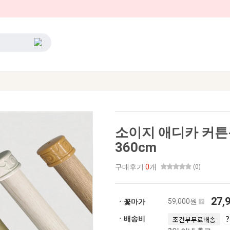
소이지 애디카 커튼봉
360cm
구매후기
0
개
(0)
27,
59,000원
ㆍ꽃마가
ㆍ배송비
조건부무료배송