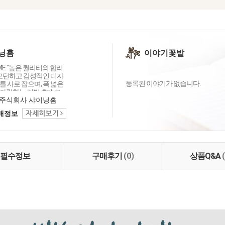
닝홈
이야기꽃밭
OME "높은 퀄리티외 합리
 모던하고 감성적인 디자
등록된 이야기가 없습니다.
 사로 잡으며, 폭 넓은
자랑하는 리빙 홈데코
이닝홈입니다.
주식회사 샤이닝홈
택배정보
필수정보
구매후기
(0)
상품Q&A