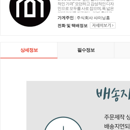
적인 가격" 모던하고 감성적인 디자
인으로 모두를 사로 잡으며, 폭 넓은
카테고리를 자랑하는 리빙 홈데코
인테리어 샤이닝홈입니다.
가게주인 :
주식회사 샤이닝홈
전화 및 택배정보
상세정보
필수정보