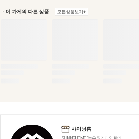
ㆍ이 가게의 다른 상품
모든상품보기+
샤이닝홈
SHININGHOME "높은 퀄리티외 합리