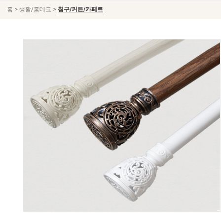
>
>
홈
생활/홈데코
침구/커튼/카페트