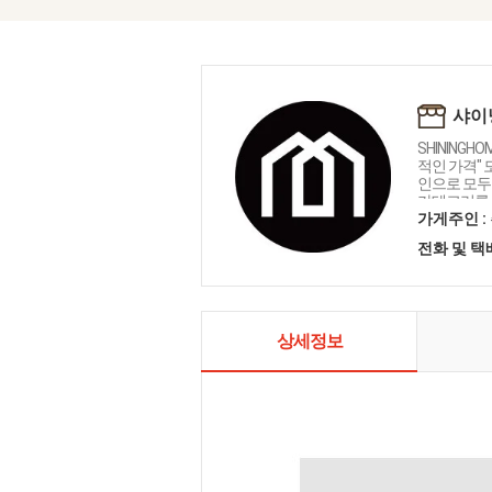
샤이
SHININGH
적인 가격"
인으로 모두를
카테고리를 
인테리어 샤
가게주인 :
전화 및 
상세정보