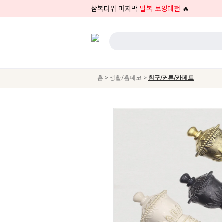
삼복더위 마지막
말복 보양대전
🔥
>
>
홈
생활/홈데코
침구/커튼/카페트