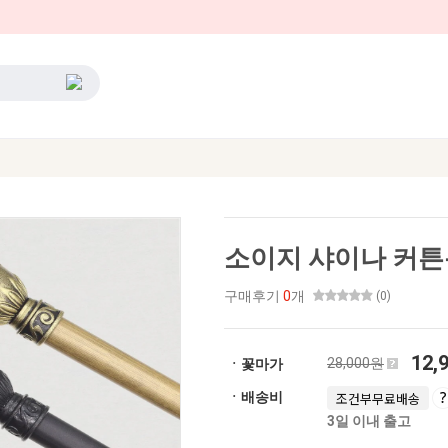
소이지 샤이나 커튼봉 
구매후기
0
개
(0)
12,
28,000원
ㆍ꽃마가
ㆍ배송비
조건부무료배송
3일 이내 출고