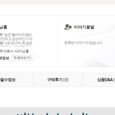
닝홈
이야기꽃밭
OME "높은 퀄리티외 합리
 모던하고 감성적인 디자
등록된 이야기가 없습니다.
 사로 잡으며, 폭 넓은
자랑하는 리빙 홈데코
이닝홈입니다.
주식회사 샤이닝홈
택배정보
필수정보
구매후기
(0)
상품Q&A