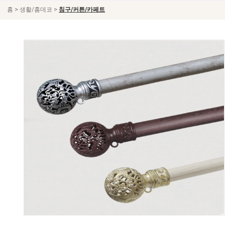
>
>
홈
생활/홈데코
침구/커튼/카페트