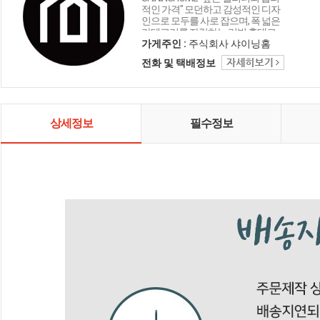
적인 가격" 모던하고 감성적인 디자
인으로 모두를 사로 잡으며, 폭 넓은
카테고리를 자랑하는 리빙 홈데코
인테리어 샤이닝홈입니다.
가게주인 :
주식회사 샤이닝홈
전화 및 택배정보
상세정보
필수정보