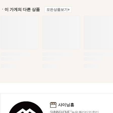
ㆍ이 가게의 다른 상품
모든상품보기+
샤이닝홈
SHININGHOME "높은 퀄리티외 합리