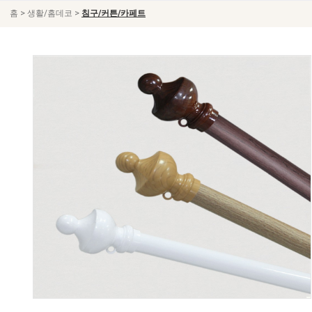
>
>
홈
생활/홈데코
침구/커튼/카페트