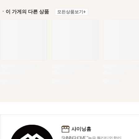
ㆍ이 가게의 다른 상품
모든상품보기+
샤이닝홈
SHININGHOME "높은 퀄리티외 합리