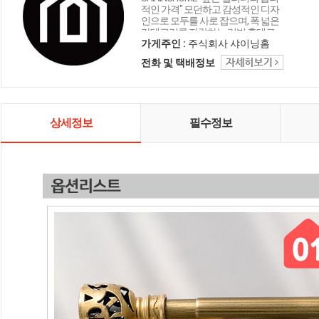
적인 가격" 모던하고 감성적인 디자
인으로 모두를 사로 잡으며, 폭 넓은
카테고리를 자랑하는 리빙 홈데코
인테리어 샤이닝홈입니다.
가게주인 :
주식회사 샤이닝홈
전화 및 택배정보
상세정보
필수정보