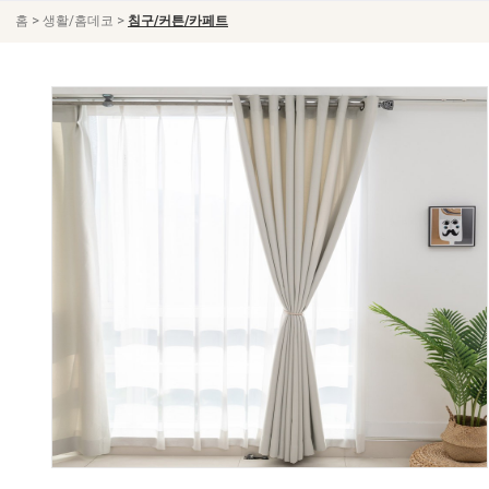
>
>
홈
생활/홈데코
침구/커튼/카페트