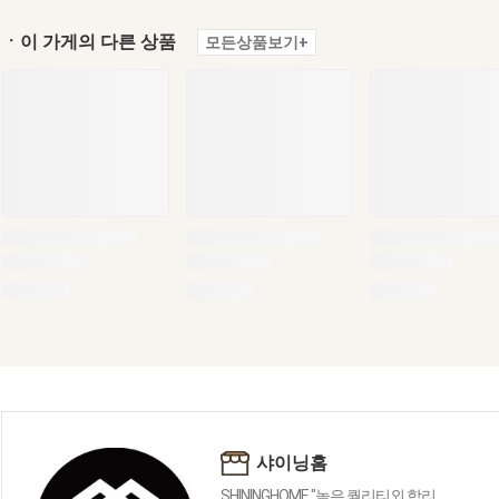
ㆍ이 가게의 다른 상품
모든상품보기+
샤이닝홈
SHININGHOME "높은 퀄리티외 합리