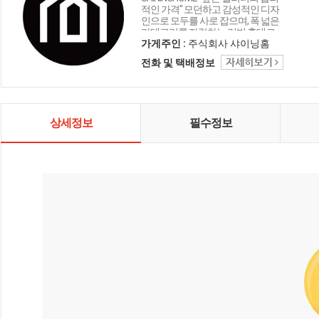
적인 가격" 모던하고 감성적인 디자
인으로 모두를 사로 잡으며, 폭 넓은
카테고리를 자랑하는 리빙 홈데코
인테리어 샤이닝홈입니다.
가게주인 :
주식회사 샤이닝홈
전화 및 택배정보
상세정보
필수정보