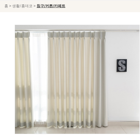
>
>
홈
생활/홈데코
침구/커튼/카페트