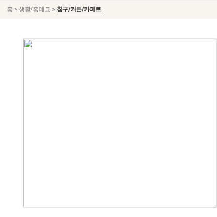
>
>
홈
생활/홈데코
침구/커튼/카페트