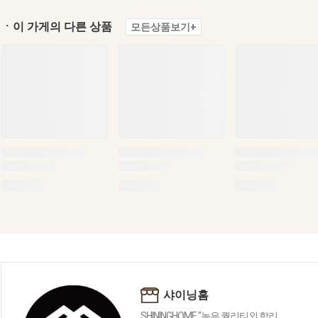
ㆍ이 가게의 다른 상품
모든상품보기+
샤이닝홈
SHININGHOME "높은 퀄리티외 합리