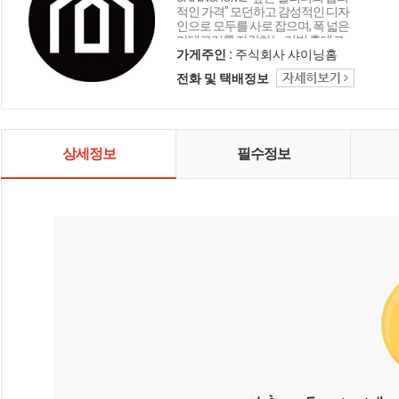
적인 가격" 모던하고 감성적인 디자
인으로 모두를 사로 잡으며, 폭 넓은
카테고리를 자랑하는 리빙 홈데코
인테리어 샤이닝홈입니다.
가게주인 :
주식회사 샤이닝홈
전화 및 택배정보
상세정보
필수정보