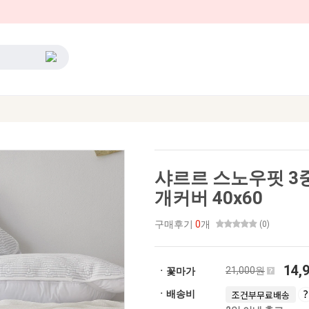
샤르르 스노우핏 3중
개커버 40x60
구매후기
0
개
(0)
14,
21,000원
ㆍ꽃마가
ㆍ배송비
조건부무료배송