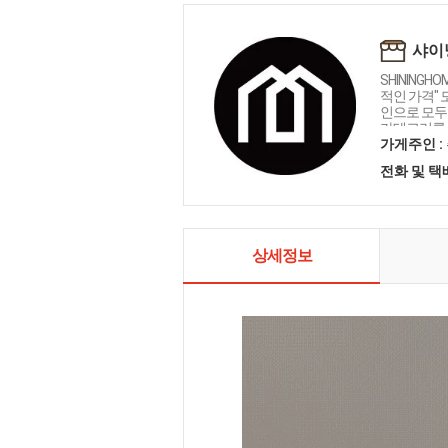
샤이
SHININGH
적인 가격"
인으로 모두를
카테고리를 
인테리어 샤
가게주인 :
전화 및 
상세정보