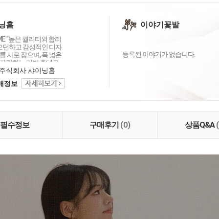
닝홈
이야기꽃밭
OME "높은 퀄리티외 합리
 모던하고 감성적인 디자
등록된 이야기가 없습니다.
 사로 잡으며, 폭 넓은
자랑하는 리빙 홈데코
이닝홈입니다.
주식회사 샤이닝홈
택배정보
필수정보
구매후기
(0)
상품Q&A