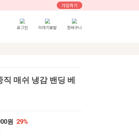
가입하기
로그인
이야기꽃밭
장바구니
직 매쉬 냉감 밴딩 베
900원
29%