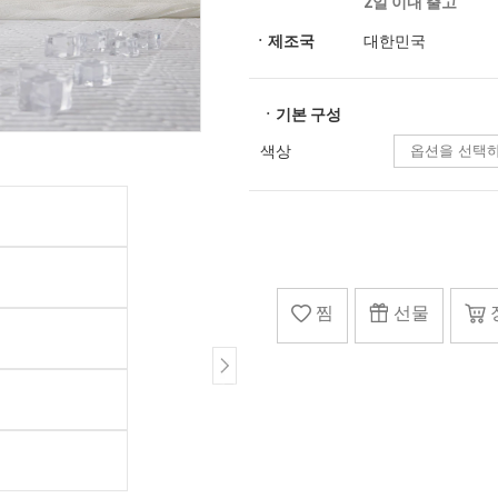
2일 이내 출고
ㆍ제조국
대한민국
ㆍ기본 구성
색상
찜
선물