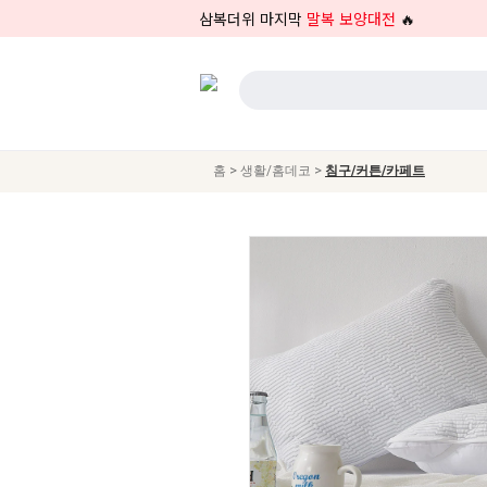
삼복더위 마지막
말복 보양대전
🔥
>
>
홈
생활/홈데코
침구/커튼/카페트