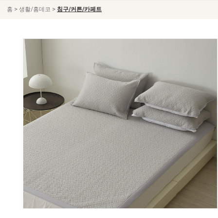
>
>
홈
생활/홈데코
침구/커튼/카페트