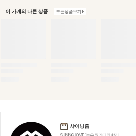
ㆍ이 가게의 다른 상품
모든상품보기+
샤이닝홈
SHININGHOME "높은 퀄리티외 합리