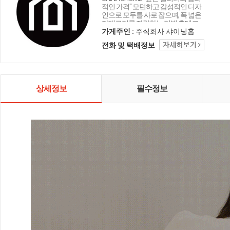
적인 가격" 모던하고 감성적인 디자
인으로 모두를 사로 잡으며, 폭 넓은
카테고리를 자랑하는 리빙 홈데코
인테리어 샤이닝홈입니다.
가게주인 :
주식회사 샤이닝홈
전화 및 택배정보
상세정보
필수정보