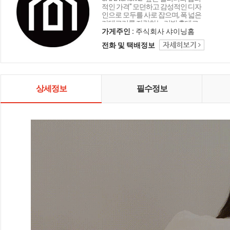
적인 가격" 모던하고 감성적인 디자
인으로 모두를 사로 잡으며, 폭 넓은
카테고리를 자랑하는 리빙 홈데코
인테리어 샤이닝홈입니다.
가게주인 :
주식회사 샤이닝홈
전화 및 택배정보
상세정보
필수정보