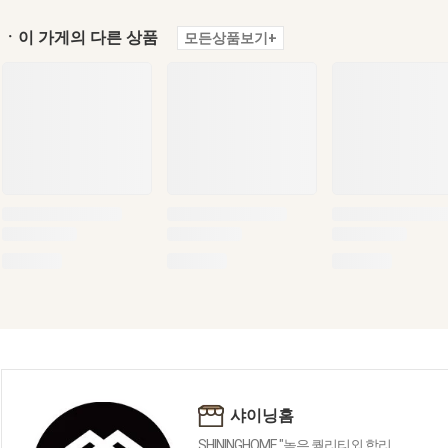
ㆍ이 가게의 다른 상품
모든상품보기+
샤이닝홈
SHININGHOME "높은 퀄리티외 합리