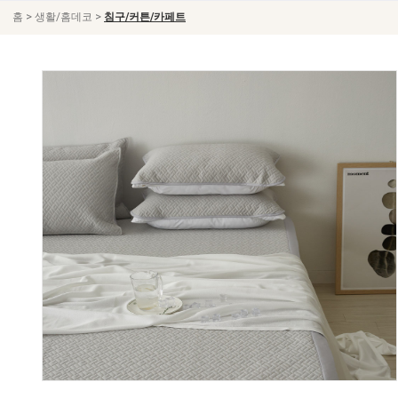
>
>
홈
생활/홈데코
침구/커튼/카페트