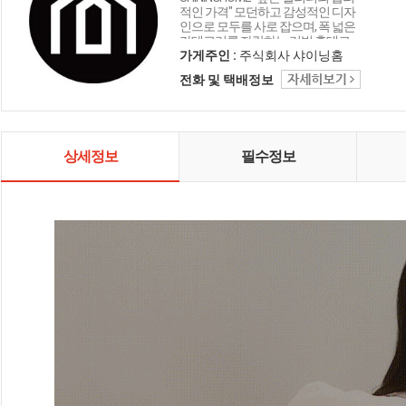
적인 가격" 모던하고 감성적인 디자
인으로 모두를 사로 잡으며, 폭 넓은
카테고리를 자랑하는 리빙 홈데코
인테리어 샤이닝홈입니다.
가게주인 :
주식회사 샤이닝홈
전화 및 택배정보
상세정보
필수정보