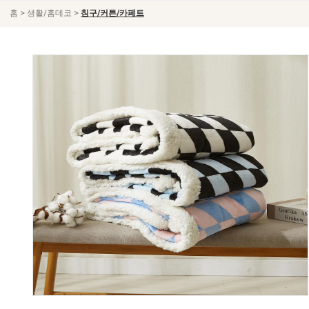
>
>
홈
생활/홈데코
침구/커튼/카페트