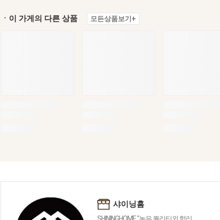
ㆍ이 가게의 다른 상품
모든상품보기+
샤이닝홈
SHININGHOME "높은 퀄리티외 합리