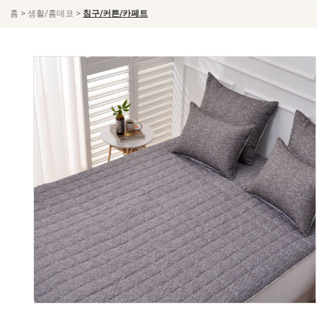
>
>
홈
생활/홈데코
침구/커튼/카페트