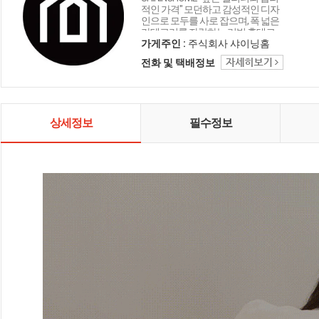
적인 가격" 모던하고 감성적인 디자
인으로 모두를 사로 잡으며, 폭 넓은
카테고리를 자랑하는 리빙 홈데코
인테리어 샤이닝홈입니다.
가게주인 :
주식회사 샤이닝홈
전화 및 택배정보
상세정보
필수정보