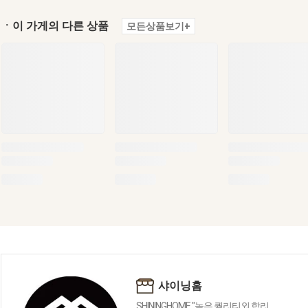
ㆍ이 가게의 다른 상품
모든상품보기+
샤이닝홈
SHININGHOME "높은 퀄리티외 합리