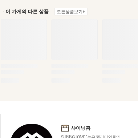
ㆍ이 가게의 다른 상품
모든상품보기+
샤이닝홈
SHININGHOME "높은 퀄리티외 합리