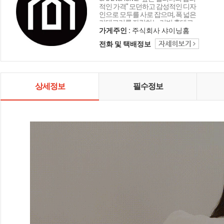
적인 가격" 모던하고 감성적인 디자
인으로 모두를 사로 잡으며, 폭 넓은
카테고리를 자랑하는 리빙 홈데코
인테리어 샤이닝홈입니다.
가게주인 :
주식회사 샤이닝홈
전화 및 택배정보
상세정보
필수정보