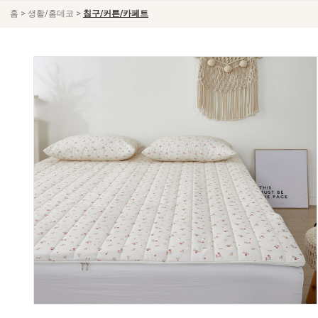
>
>
홈
생활/홈데코
침구/커튼/카페트