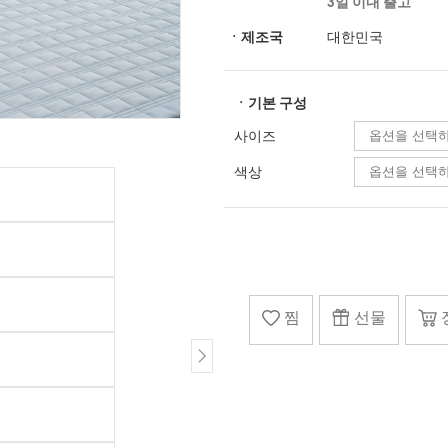
3일 이내 출고
ㆍ제조국
대한민국
ㆍ기본 구성
사이즈
색상
찜
선물