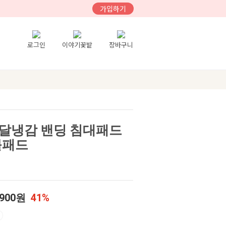
가입하기
로그인
이야기꽃밭
장바구니
달냉감 밴딩 침대패드
이불패드
,900원
41%