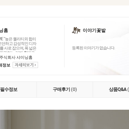
닝홈
이야기꽃밭
OME "높은 퀄리티외 합리
 모던하고 감성적인 디자
등록된 이야기가 없습니다.
 사로 잡으며, 폭 넓은
자랑하는 리빙 홈데코
이닝홈입니다.
주식회사 샤이닝홈
택배정보
필수정보
구매후기
(0)
상품Q&A