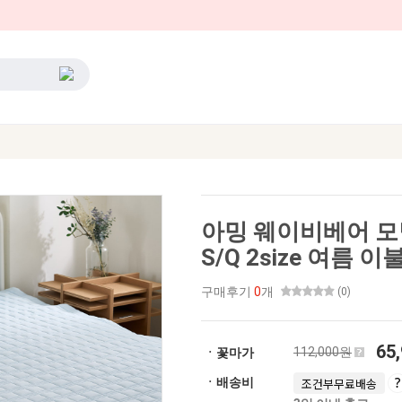
아밍 웨이비베어 모
S/Q 2size 여름 
구매후기
0
개
(0)
65
112,000원
ㆍ꽃마가
ㆍ배송비
조건부무료배송