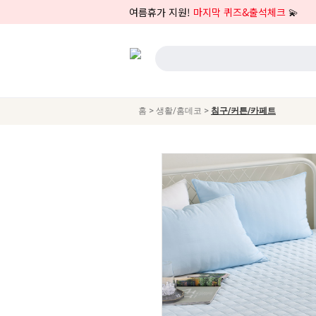
여름휴가 지원!
마지막 퀴즈&출석체크
💫
>
>
홈
생활/홈데코
침구/커튼/카페트