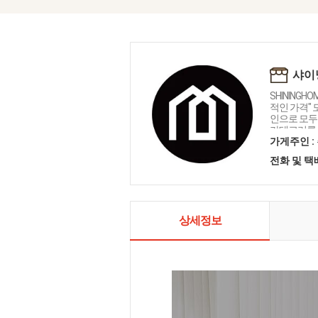
샤이
SHININGH
적인 가격"
인으로 모두를
카테고리를 
인테리어 샤
가게주인 :
전화 및 
상세정보